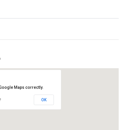
A
 Google Maps correctly.
OK
?