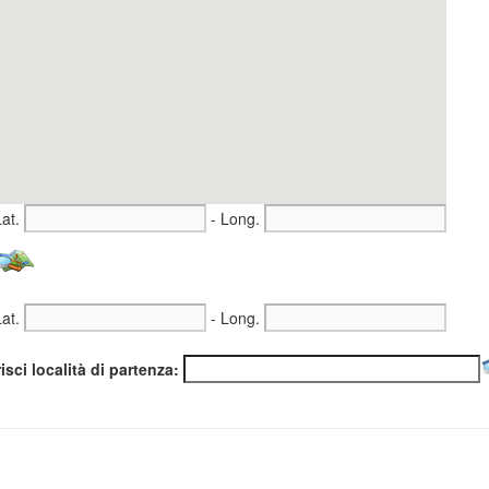
Lat.
- Long.
Lat.
- Long.
isci località di partenza: