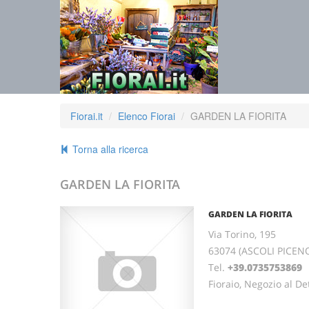
Fiorai.it
Elenco Fiorai
GARDEN LA FIORITA
Torna alla ricerca
GARDEN LA FIORITA
GARDEN LA FIORITA
Via Torino, 195
63074 (ASCOLI PICEN
Tel.
+39.0735753869
F
Fioraio, Negozio al Det