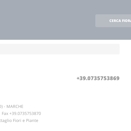
CERCA FIOR
+39.0735753869
O) - MARCHE
ax +39.0735753870
taglio Fiori e Piante