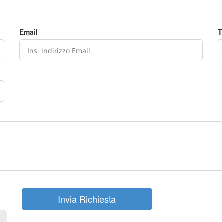
Email
T
Invia Richiesta