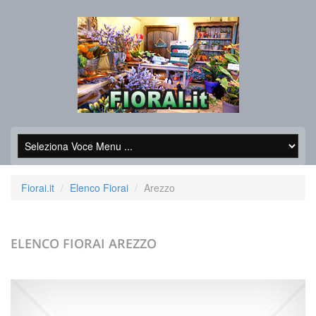
Fiorai.it
Elenco Fiorai
Arezzo
ELENCO FIORAI
AREZZO