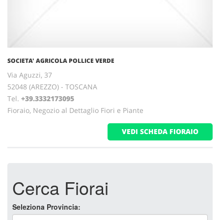
SOCIETA' AGRICOLA POLLICE VERDE
Via Aguzzi, 37
52048 (AREZZO) - TOSCANA
Tel.
+39.3332173095
Fioraio, Negozio al Dettaglio Fiori e Piante
VEDI SCHEDA FIORAIO
Cerca Fiorai
Seleziona Provincia: